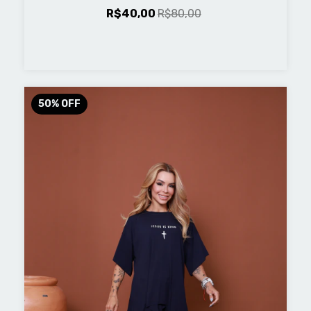
R$40,00
R$80,00
50
%
OFF