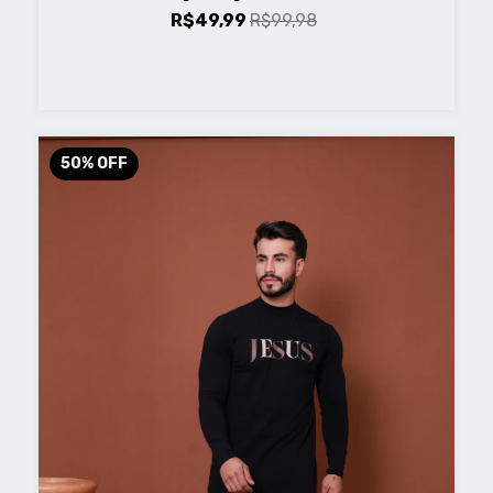
R$49,99
R$99,98
50
%
OFF